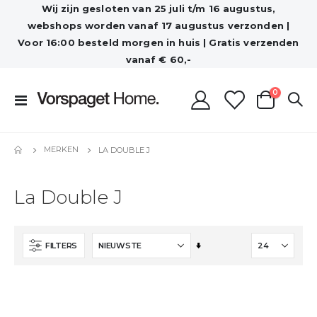
Wij zijn gesloten van 25 juli t/m 16 augustus,
webshops worden vanaf 17 augustus verzonden |
Voor 16:00 besteld morgen in huis | Gratis verzenden
vanaf € 60,-
producten
0
Toggle
Cart
Nav
MERKEN
LA DOUBLE J
La Double J
Van
FILTERS
laag
naar
hoog
sorteren