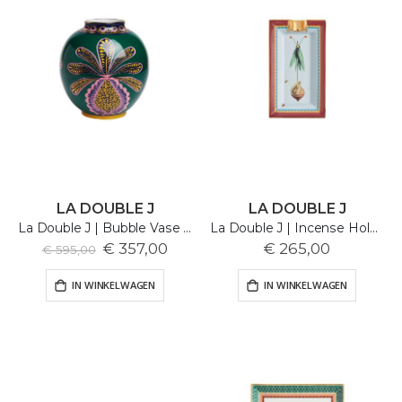
LA DOUBLE J
LA DOUBLE J
La Double J | Bubble Vase | Big Pineapple
La Double J | Incense Holder | Leaftrail
Special
€ 357,00
€ 265,00
€ 595,00
Price
IN WINKELWAGEN
IN WINKELWAGEN