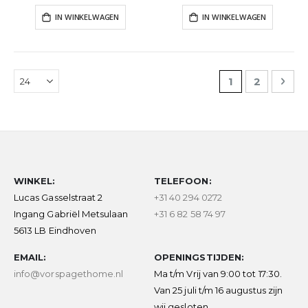
IN WINKELWAGEN
IN WINKELWAGEN
Pagina
U lees momen
Pagina
Pag
Vol
1
2
WINKEL:
TELEFOON:
Lucas Gasselstraat 2
+31 40 294 0272
Ingang Gabriël Metsulaan
+31 6 82 58 74 97
5613 LB Eindhoven
EMAIL:
OPENINGSTIJDEN:
info@vorspagethome.nl
Ma t/m Vrij van 9:00 tot 17:30.
Van 25 juli t/m 16 augustus zijn
wij gesloten.