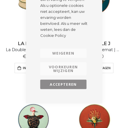
Als u optionele cookies
niet accepteert, kan uw
ervaring worden
beïnvloed. Als u meer wilt
weten, lees dan de
Cookie Policy
LA DOUBLE J
LA DOUBLE J
La Double J | Raffia Tray | Green
La Double J | Placemat | Wingcone
WEIGEREN
€ 245,00
€ 70,00
VOORKEUREN
IN WINKELWAGEN
IN WINKELWAGEN
WIJZIGEN
ACCEPTEREN