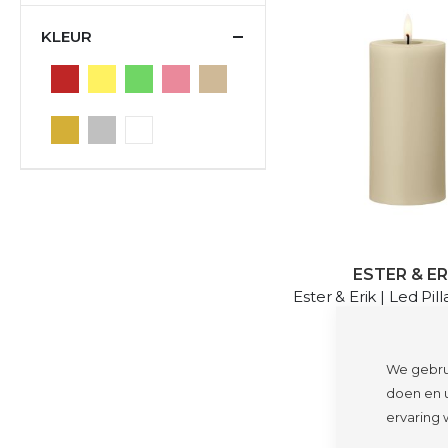
KLEUR
ESTER & ER
Ester & Erik | Led Pil
Pale Ginger | 
€ 29,00
We gebru
IN WINKELWA
doen en u
ervaring 