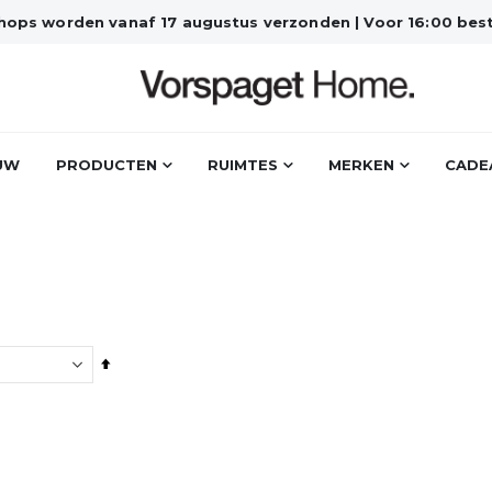
bshops worden vanaf 17 augustus verzonden | Voor 16:00 best
UW
PRODUCTEN
RUIMTES
MERKEN
CADE
Van
hoog
naar
laag
sorteren