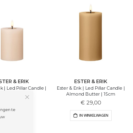
STER & ERIK
ESTER & ERIK
ik | Led Pillar Candle |
Ester & Erik | Led Pillar Candle |
e Latte | 10cm
Almond Butter | 15cm
€ 28,00
€ 29,00
ingen te
IN WINKELWAGEN
IN WINKELWAGEN
 uw