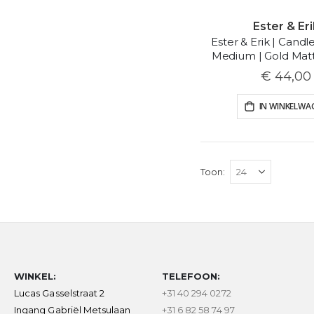
Ester & Eri
Ester & Erik | Candl
Medium | Gold Matt 
€ 44,00
IN WINKELWA
Toon
WINKEL:
TELEFOON:
Lucas Gasselstraat 2
+31 40 294 0272
Ingang Gabriël Metsulaan
+31 6 82 58 74 97