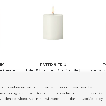
IK
ESTER & ERIK
E
lar Candle |
Ester & Erik | Led Pillar Candle |
Ester & Er
15cm
Silky | 5cm
Ic
€ 18,00
iken cookies om onze diensten te verbeteren, persoonlijke aanbied
GEN
IN WINKELWAGEN
w ervaring te verrijken. Als u optionele cookies niet accepteert, kan
worden beïnvloed. Als u meer wilt weten, lees dan de
Cookie Policy