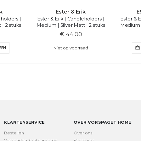
k
Ester & Erik
E
eholders |
Ester & Erik | Candleholders |
Ester & E
| 2 stuks
Medium | Silver Matt | 2 stuks
Medium |
€ 44,00
GEN
Niet op voorraad
KLANTENSERVICE
OVER VORSPAGET HOME
Bestellen
Over ons
Verzenden & retourneren
Vacatures