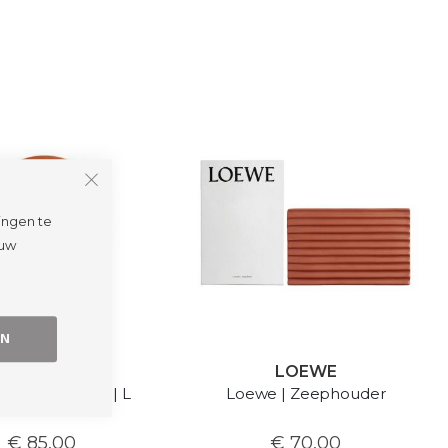
ingen te
 uw
EN
LOEWE
LOEWE
| Kaars deksel | L
Loewe | Zeephouder
€ 85,00
€ 70,00