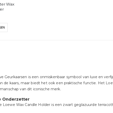
ter Wax
er
GEN
e Geurkaarsen is een onmiskenbaar symbool van luxe en verfijn
an de kaars, maar biedt het ook een praktische functie. Het L
akmanschap van dit iconische merk.
 Onderzetter
e Loewe Wax Candle Holder is een zwart geglazuurde terracot