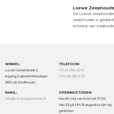
Loewe Zeephoude
De Loewe zeephouder i
zeephouder is geribbel
ontwerp van wasborde
WINKEL:
TELEFOON:
Lucas Gasselstraat 2
+31 40 294 0272
Ingang Gabriël Metsulaan
+31 6 82 58 74 97
5613 LB Eindhoven
EMAIL:
OPENINGSTIJDEN:
info@vorspagethome.nl
Ma t/m Vrij van 9:00 tot 17:30.
Van 25 juli t/m 16 augustus zijn wij
gesloten.