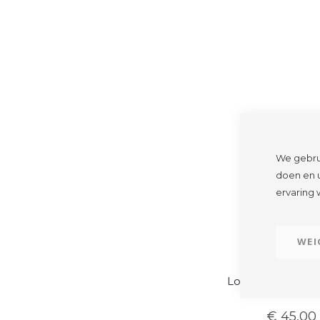
We gebru
doen en u
ervaring 
WEI
LOEWE
Loewe | Kaars dek
€ 45,00