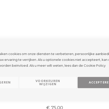
hoog
naar
laag
sorteren
iken cookies om onze diensten te verbeteren, persoonlijke aanbied
w ervaring te verrijken. Als u optionele cookies niet accepteert, kan
worden beïnvloed. Als u meer wilt weten, lees dan de
Cookie Policy
VOORKEUREN
GEREN
ACCEPTER
WIJZIGEN
LOEWE
sel | S
Loewe | Kaars deksel | M
Loewe 
€ 75,00