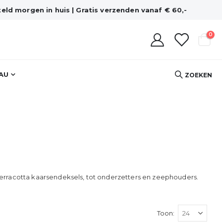
eld morgen in huis | Gratis verzenden vanaf € 60,-
pro
0
Cart
AU
ZOEKEN
erracotta kaarsendeksels, tot onderzetters en zeephouders.
Toon