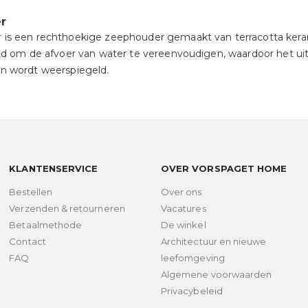
r
s een rechthoekige zeephouder gemaakt van terracotta keram
d om de afvoer van water te vereenvoudigen, waardoor het uite
n wordt weerspiegeld.
KLANTENSERVICE
OVER VORSPAGET HOME
Bestellen
Over ons
Verzenden & retourneren
Vacatures
Betaalmethode
De winkel
Contact
Architectuur en nieuwe
FAQ
leefomgeving
Algemene voorwaarden
Privacybeleid