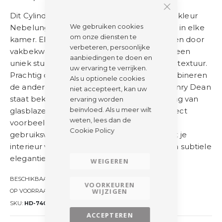
Dit Cylinder windlicht van Henry Dean in de kleur
We gebruiken cookies
Nebelung creëert een sfeervolle ambiance in elke
om onze diensten te
kamer. Elk windlicht is met de hand geblazen door
verbeteren, persoonlijke
vakbekwame glasblazers, wat resulteert in een
aanbiedingen te doen en
uniek stuk met subtiele variaties in kleur en textuur.
uw ervaring te verrijken.
Prachtig op zichzelf, maar ook mooi te combineren
Als u optionele cookies
de andere windlichten van Henry Dean. Henry Dean
niet accepteert, kan uw
staat bekend om zijn innovatieve benadering van
ervaring worden
beïnvloed. Als u meer wilt
glasblazen, en dit windlicht is daar een perfect
weten, lees dan de
voorbeeld van. Het is niet alleen een
Cookie Policy
gebruiksvoorwerp, maar een kunstwerk dat je
interieur verrijkt met een speels lichtspel en subtiele
elegantie.
WEIGEREN
BESCHIKBAARHEID:
VOORKEUREN
WIJZIGEN
OP VOORRAAD
SKU
HD-74076
ACCEPTEREN