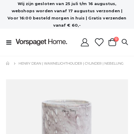
Wij zijn gesloten van 25 juli t/m 16 augustus,
webshops worden vanaf 17 augustus verzonden |
Voor 16:00 besteld morgen in huis | Gratis verzenden
vanaf € 60,-
producten
0
Toggle
Cart
Nav
HENRY DEAN | WAXINELICHTHOUDER | CYLINDER | NEBELUNG
Ga
naar
het
einde
van
de
afbeeldingen-
gallerij