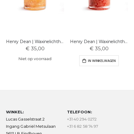
Henry Dean | Waxinelichthouder | Cylinder | Matin
Henry Dean | Waxinelichthouder | Cylinder | Flamingo
€ 35,00
€ 35,00
Niet op voorraad
IN WINKELWAGEN
WINKEL:
TELEFOON:
Lucas Gasselstraat 2
+31 40 294 0272
Ingang Gabriël Metsulaan
+31 6 82 58 74 97
5613 LB Eindhoven