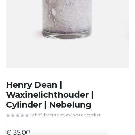
Ga
Henry Dean |
naar
het
Waxinelichthouder |
begin
van
Cylinder | Nebelung
de
afbeeldingen-
Schrijf de eerste review over dit product
gallerij
€ 35,00