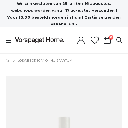
Wij zijn gesloten van 25 juli t/m 16 augustus,
webshops worden vanaf 17 augustus verzonden |
Voor 16:00 besteld morgen in huis | Gratis verzenden
vanaf € 60,-
producten
0
Toggle
Cart
Nav
LOEWE | OREGANO | HUISPARFUM
Ga
naar
het
einde
van
de
afbeeldingen-
gallerij