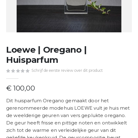
Ga
Loewe | Oregano |
naar
het
Huisparfum
begin
van
Schrijf de eerste review over dit product
de
afbeeldingen-
€ 100,00
gallerij
Dit huisparfum Oregano gemaakt door het
gerenommeerde modehuis LOEWE vult je huis met
de weelderige geuren van vers geplukte oregano.
De geur heeft frisse en pittige noten en ontwikkelt
zich tot de warme en verleidelijke geur van dit
geliefde keukenkruid. De geurcompositie bevat