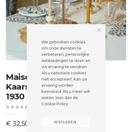
We gebruiken cookies
om onze diensten te
verbeteren, persoonlijke
aanbiedingen te doen en
uw ervaring te verrijken.
Ga
Als u optionele cookies
Maison Pechavy |
naar
niet accepteert, kan uw
het
Kaarsenhouder | Folies
ervaring worden
begin
beïnvloed. Als u meer wilt
van
1930 | Messing
weten, lees dan de
de
Cookie Policy
afbeeldingen-
Schrijf de eerste review over dit product
gallerij
€ 32,50
WEIGEREN