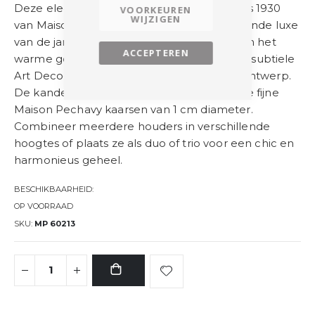
Deze elegante Design Candle Holder Folies 1930
VOORKEUREN
WIJZIGEN
van Maison Pechavy is een ode aan de verfijnde luxe
van de jaren ’20. De minimalistische vorm en het
ACCEPTEREN
warme goud van massief messing brengen subtiele
Art Deco-invloeden samen in een tijdloos ontwerp.
De kandelaar is speciaal ontworpen voor de fijne
Maison Pechavy kaarsen van 1 cm diameter.
Combineer meerdere houders in verschillende
hoogtes of plaats ze als duo of trio voor een chic en
harmonieus geheel.
BESCHIKBAARHEID:
OP VOORRAAD
SKU
MP 60213