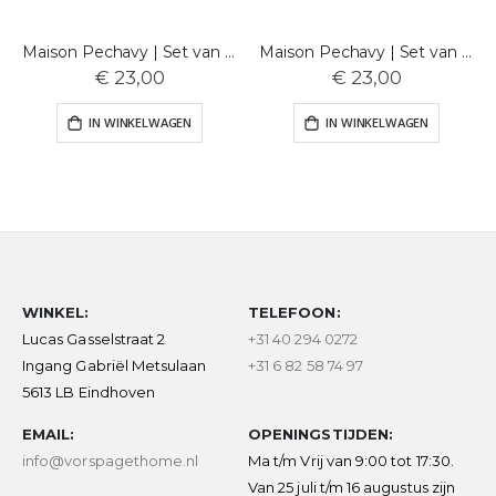
Maison Pechavy | Set van 10 kaarsjes | Peonie
Maison Pechavy | Set van 10 kaarsjes | Nude
€ 23,00
€ 23,00
IN WINKELWAGEN
IN WINKELWAGEN
WINKEL:
TELEFOON:
Lucas Gasselstraat 2
+31 40 294 0272
Ingang Gabriël Metsulaan
+31 6 82 58 74 97
5613 LB Eindhoven
EMAIL:
OPENINGSTIJDEN:
info@vorspagethome.nl
Ma t/m Vrij van 9:00 tot 17:30.
Van 25 juli t/m 16 augustus zijn