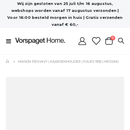
Wij zijn gesloten van 25 juli t/m 16 augustus,
webshops worden vanaf 17 augustus verzonden |
Voor 16:00 besteld morgen in huis | Gratis verzenden
vanaf € 60,-
producten
0
Toggle
Cart
Nav
MAISON PECHAVY | KAARSENHOUDER | FOLIES 1930 | MESSING
Ga
naar
het
einde
van
de
afbeeldingen-
gallerij