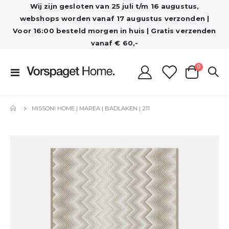
Wij zijn gesloten van 25 juli t/m 16 augustus,
webshops worden vanaf 17 augustus verzonden |
Voor 16:00 besteld morgen in huis | Gratis verzenden
vanaf € 60,-
producten
0
Toggle
Cart
Nav
MISSONI HOME | MAREA | BADLAKEN | 211
Ga
naar
het
einde
van
de
afbeeldingen-
gallerij