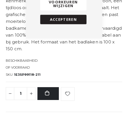
kenmerkt zich door het verfijnde zigzagpatroon, een
VOORKEUREN
WIJZIGEN
tijdloos ontwerp dat rust en elegantie uitstraalt. Het
grafische dessin is subtiel maar herkenbaar en past
ACCEPTEREN
moeiteloos in zowel moderne als klassieke
badkamers en keukens. Het badlaken is vervaardigd
van 100% katoen en voelt zacht en comfortabel aan
bij gebruik. Het formaat van het badlaken is 100 x
150 cm.
BESCHIKBAARHEID:
OP VOORRAAD
SKU
1E3SP99118-211