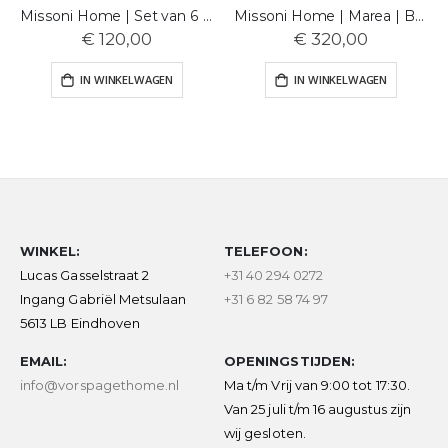
Missoni Home | Set van 6 Face Towels | Marea | 211
Missoni Home | Marea | Badmat | 601
€ 120,00
€ 320,00
IN WINKELWAGEN
IN WINKELWAGEN
WINKEL:
TELEFOON:
Lucas Gasselstraat 2
+31 40 294 0272
Ingang Gabriël Metsulaan
+31 6 82 58 74 97
5613 LB Eindhoven
EMAIL:
OPENINGSTIJDEN:
info@vorspagethome.nl
Ma t/m Vrij van 9:00 tot 17:30.
Van 25 juli t/m 16 augustus zijn
wij gesloten.