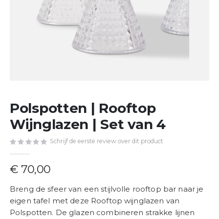
Ga
Polspotten | Rooftop
naar
het
Wijnglazen | Set van 4
begin
van
Schrijf de eerste review over dit product
de
afbeeldingen-
€ 70,00
gallerij
Breng de sfeer van een stijlvolle rooftop bar naar je
eigen tafel met deze Rooftop wijnglazen van
Polspotten. De glazen combineren strakke lijnen