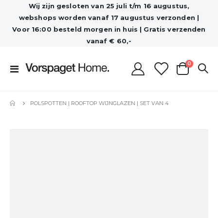
Wij zijn gesloten van 25 juli t/m 16 augustus,
webshops worden vanaf 17 augustus verzonden |
Voor 16:00 besteld morgen in huis | Gratis verzenden
vanaf € 60,-
producten
0
Toggle
Cart
Nav
POLSPOTTEN | ROOFTOP WIJNGLAZEN | SET VAN 4
Ga
naar
het
einde
van
de
afbeeldingen-
gallerij