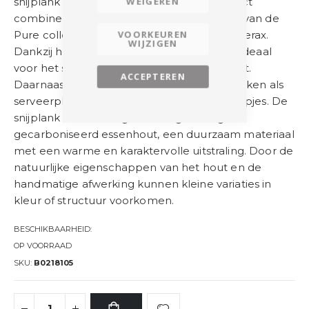
WEIGEREN
snijplank die functionaliteit en design perfect
combineert. Deze snijplank maakt deel uit van de
VOORKEUREN
Pure collectie van Pascale Naessens voor Serax.
WIJZIGEN
Dankzij het praktische formaat is de plank ideaal
voor het snijden van brood, groenten of fruit.
ACCEPTEREN
Daarnaast is de plank ook perfect te gebruiken als
serveerplank voor tapas, kazen of kleine hapjes. De
snijplank is vervaardigd uit hoogwaardig
gecarboniseerd essenhout, een duurzaam materiaal
met een warme en karaktervolle uitstraling. Door de
natuurlijke eigenschappen van het hout en de
handmatige afwerking kunnen kleine variaties in
kleur of structuur voorkomen.
BESCHIKBAARHEID:
OP VOORRAAD
SKU
B0218105