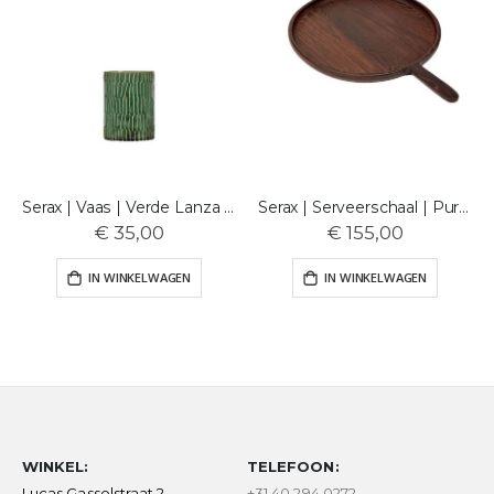
Serax | Vaas | Verde Lanza | M
Serax | Serveerschaal | Pure | L
€ 35,00
€ 155,00
IN WINKELWAGEN
IN WINKELWAGEN
WINKEL:
TELEFOON:
Lucas Gasselstraat 2
+31 40 294 0272