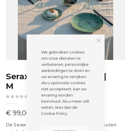
We gebruiken cookies
om onze diensten te
verbeteren, persoonlijke
Ga
aanbiedingen te doen en
Serax | Snijplank | Pure |
naar
uw ervaring te verrijken.
het
Als u optionele cookies
M
begin
niet accepteert, kan uw
van
ervaring worden
Schrijf de eerste review over dit product
de
beïnvloed. Als u meer wilt
afbeeldingen-
weten, lees dan de
€ 99,00
gallerij
Cookie Policy
De Serax Snijplank Pure M is een stijlvolle houten