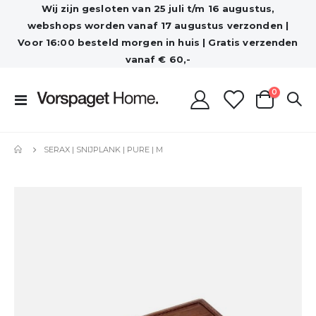
Wij zijn gesloten van 25 juli t/m 16 augustus,
webshops worden vanaf 17 augustus verzonden |
Voor 16:00 besteld morgen in huis | Gratis verzenden
vanaf € 60,-
producten
0
Toggle
Cart
Nav
SERAX | SNIJPLANK | PURE | M
Ga
naar
het
einde
van
de
afbeeldingen-
gallerij