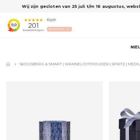
Wij zijn gesloten van 25 juli t/m 16 augustus, we
NIE
SKOGSBERG & SMART | WAXINELICHTHOUDER | SPRITZ | MEDIU
Ga
naar
het
einde
van
de
afbeeldingen-
gallerij