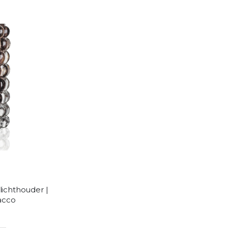
lichthouder |
acco