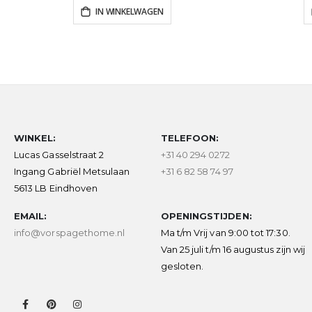
IN WINKELWAGEN
WINKEL:
TELEFOON:
Lucas Gasselstraat 2
+31 40 294 0272
Ingang Gabriël Metsulaan
+31 6 82 58 74 97
5613 LB Eindhoven
EMAIL:
OPENINGSTIJDEN:
info@vorspagethome.nl
Ma t/m Vrij van 9:00 tot 17:30.
Van 25 juli t/m 16 augustus zijn wij
gesloten.