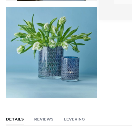
Ga
naar
DETAILS
REVIEWS
LEVERING
het
begin