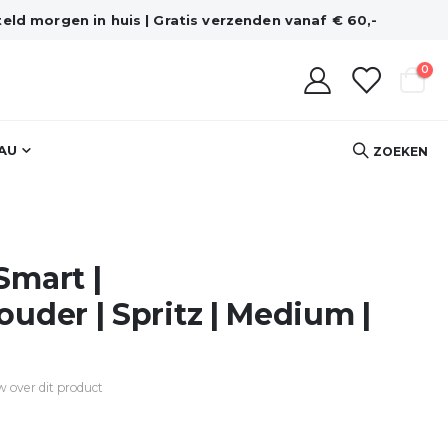
eld morgen in huis | Gratis verzenden vanaf € 60,-
pro
0
Cart
AU
ZOEKEN
Smart |
uder | Spritz | Medium |
ew over dit product