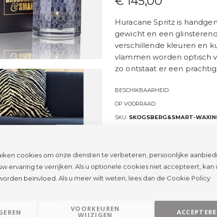
€ 145,00
Huracane Spritz is handge
gewicht en een glinsterend l
verschillende kleuren en 
vlammen worden optisch ver
zo ontstaat er een prachtig
BESCHIKBAARHEID:
OP VOORRAAD
SKU
SKOGSBERG&SMART-WAXINE
iken cookies om onze diensten te verbeteren, persoonlijke aanbied
w ervaring te verrijken. Als u optionele cookies niet accepteert, kan
worden beïnvloed. Als u meer wilt weten, lees dan de
Cookie Policy
VOORKEUREN
GEREN
ACCEPTER
WIJZIGEN