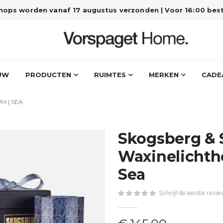
bshops worden vanaf 17 augustus verzonden | Voor 16:00 best
UW
PRODUCTEN
RUIMTES
MERKEN
CADE
M | SEA
Skogsberg & 
Waxinelichtho
Sea
Schrijf de eerste revi